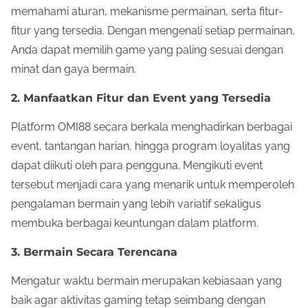
memahami aturan, mekanisme permainan, serta fitur-
fitur yang tersedia. Dengan mengenali setiap permainan,
Anda dapat memilih game yang paling sesuai dengan
minat dan gaya bermain.
2. Manfaatkan Fitur dan Event yang Tersedia
Platform OMI88 secara berkala menghadirkan berbagai
event, tantangan harian, hingga program loyalitas yang
dapat diikuti oleh para pengguna. Mengikuti event
tersebut menjadi cara yang menarik untuk memperoleh
pengalaman bermain yang lebih variatif sekaligus
membuka berbagai keuntungan dalam platform.
3. Bermain Secara Terencana
Mengatur waktu bermain merupakan kebiasaan yang
baik agar aktivitas gaming tetap seimbang dengan