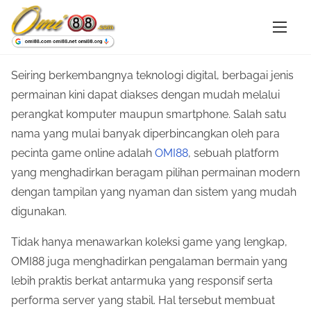
S
k
i
p
Seiring berkembangnya teknologi digital, berbagai jenis
t
permainan kini dapat diakses dengan mudah melalui
o
perangkat komputer maupun smartphone. Salah satu
c
nama yang mulai banyak diperbincangkan oleh para
o
pecinta game online adalah
OMI88
, sebuah platform
n
yang menghadirkan beragam pilihan permainan modern
t
dengan tampilan yang nyaman dan sistem yang mudah
e
digunakan.
n
Tidak hanya menawarkan koleksi game yang lengkap,
t
OMI88 juga menghadirkan pengalaman bermain yang
lebih praktis berkat antarmuka yang responsif serta
performa server yang stabil. Hal tersebut membuat